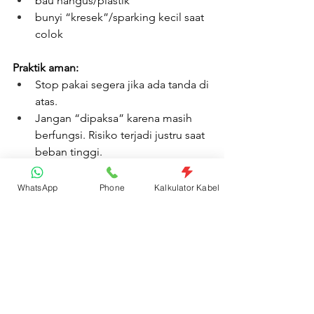
bau hangus/plastik
bunyi “kresek”/sparking kecil saat 
colok
Praktik aman:
Stop pakai segera jika ada tanda di 
atas.
Jangan “dipaksa” karena masih 
berfungsi. Risiko terjadi justru saat 
beban tinggi.
WhatsApp
Phone
Kalkulator Kabel
5) Cara memilih terminal 
listrik yang lebih aman 
(Checklist singkat untuk 
rumah)