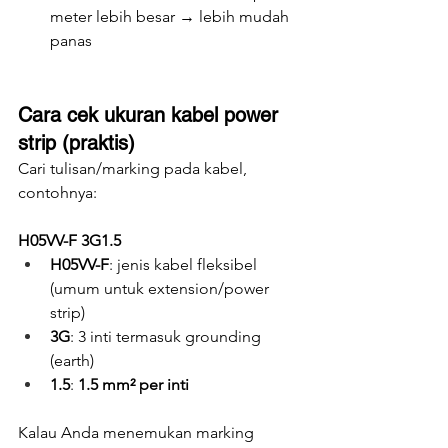
meter lebih besar → lebih mudah 
panas
Cara cek ukuran kabel power 
strip (praktis)
Cari tulisan/marking pada kabel, 
contohnya:
H05VV-F 3G1.5
H05VV-F
: jenis kabel fleksibel 
(umum untuk extension/power 
strip)
3G
: 3 inti termasuk grounding 
(earth)
1.5
: 
1.5 mm² per inti
Kalau Anda menemukan marking 