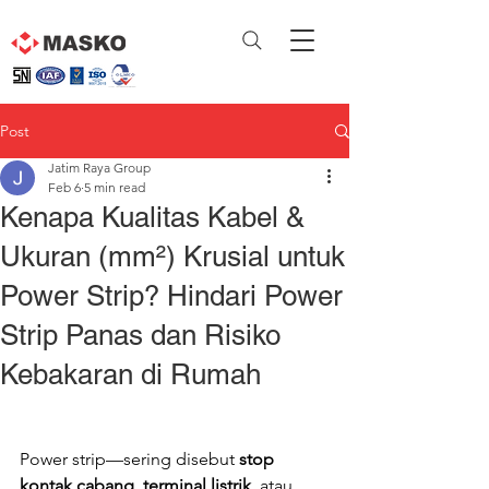
Post
Jatim Raya Group
Feb 6
5 min read
Kenapa Kualitas Kabel &
Ukuran (mm²) Krusial untuk
Power Strip? Hindari Power
Strip Panas dan Risiko
Kebakaran di Rumah
Power strip—sering disebut 
stop 
kontak cabang
, 
terminal listrik
, atau 