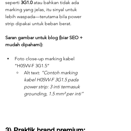
seperti 
3G1.0
 atau bahkan tidak ada 
marking yang jelas, itu sinyal untuk 
lebih waspada—terutama bila power 
strip dipakai untuk beban berat.
Saran gambar untuk blog (biar SEO + 
mudah dipahami):
Foto close-up marking kabel 
“H05VV-F 3G1.5”
Alt text: 
“Contoh marking 
kabel H05VV-F 3G1.5 pada 
power strip: 3 inti termasuk 
grounding, 1.5 mm² per inti”
3) Praktik brand premium: 