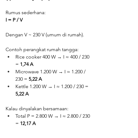
Rumus sederhana:
I = P / V
Dengan V ~ 230 V (umum di rumah).
Contoh perangkat rumah tangga:
Rice cooker 400 W → I ≈ 400 / 230 
= 
1,74 A
Microwave 1.200 W → I ≈ 1.200 / 
230 = 
5,22 A
Kettle 1.200 W → I ≈ 1.200 / 230 = 
5,22 A
Kalau dinyalakan bersamaan:
Total P = 2.800 W → I ≈ 2.800 / 230 
= 
12,17 A