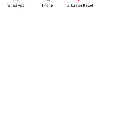
Kebutuhan Anda
WhatsApp
Phone
Kalkulator Kabel
Pesan & Keterangan
Hubungi Kami Sekarang
Lihat Katalog Masko
Terbaru 2026
Lihat Katalog