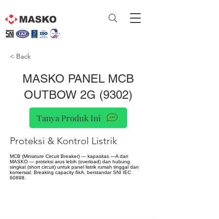
< Back
MASKO PANEL MCB
OUTBOW 2G (9302)
Tanya Produk Ini
Proteksi & Kontrol Listrik
MCB (Miniature Circuit Breaker) — kapasitas —A dari
MASKO — proteksi arus lebih (overload) dan hubung
singkat (short circuit) untuk panel listrik rumah tinggal dan
komersial. Breaking capacity 6kA, berstandar SNI IEC
60898.