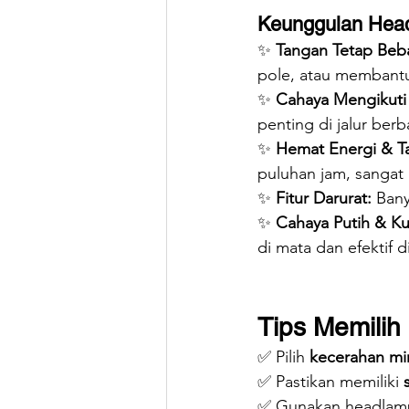
Keunggulan Head
✨ 
Tangan Tetap Beb
pole, atau membant
✨ 
Cahaya Mengikuti
penting di jalur ber
✨ 
Hemat Energi & T
puluhan jam, sangat 
✨ 
Fitur Darurat:
 Ban
✨ 
Cahaya Putih & Ku
di mata dan efektif d
Tips Memili
✅ Pilih 
kecerahan mi
✅ Pastikan memiliki 
✅ Gunakan headlam