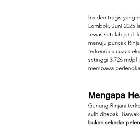
Insiden tragis yang m
Lombok, Juni 2025 la
tewas setelah jatuh 
menuju puncak Rinja
terkendala cuaca ek
setinggi 3.726 mdpl 
membawa perlengkap
Mengapa Hea
Gunung Rinjani terk
sulit ditebak. Banyak
bukan sekadar peleng