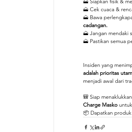
🗻 Siapkan fisik & me
🗻 Cek cuaca & renc
🗻 Bawa perlengkapa
cadangan.
🗻 Jangan mendaki 
🗻 Pastikan semua pe
Insiden yang menimpa
adalah prioritas uta
menjadi awal dari tr
🎒 Siap menaklukka
Charge Masko
 untu
📦 Dapatkan produk i