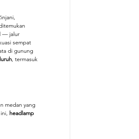
injani, 
 ditemukan 
 — jalur 
kuasi sempat 
ata di gunung 
luruh
, termasuk 
dan medan yang 
ni, 
headlamp 