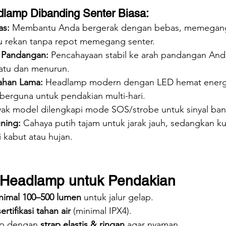
lamp Dibanding Senter Biasa:
as:
 Membantu Anda bergerak dengan bebas, memegang
u rekan tanpa repot memegang senter.
 Pandangan:
 Pencahayaan stabil ke arah pandangan And
batu dan menurun.
ahan Lama:
 Headlamp modern dengan LED hemat energi
berguna untuk pendakian multi-hari.
yak model dilengkapi mode SOS/strobe untuk sinyal ban
ning:
 Cahaya putih tajam untuk jarak jauh, sedangkan k
i kabut atau hujan.
h Headlamp untuk Pendakian
nimal 100–500 lumen
 untuk jalur gelap.
sertifikasi tahan air
 (minimal IPX4).
p dengan 
strap elastis & ringan
 agar nyaman.