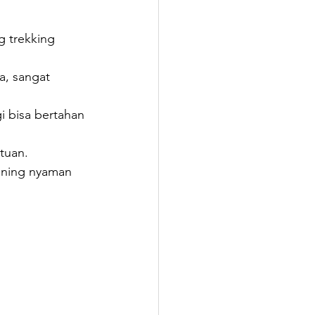
 trekking 
a, sangat 
 bisa bertahan 
tuan.
uning nyaman 