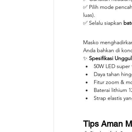
✅ Pilih mode pencaha
luas).
✅ Selalu siapkan 
bat
Masko menghadirka
Anda bahkan di kondi
✨ 
Spesifikasi Unggul
50W LED super 
Daya tahan hing
Fitur zoom & 
Baterai lithium
Strap elastis y
Tips Aman M