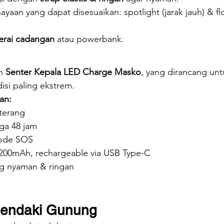
yaan yang dapat disesuaikan: spotlight (jarak jauh) & flo
erai cadangan
 atau powerbank.
n 
Senter Kepala LED Charge Masko
, yang dirancang un
si paling ekstrem.
an:
terang
ga 48 jam
mode SOS
 1200mAh, rechargeable via USB Type-C
ang nyaman & ringan
endaki Gunung