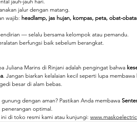
ntal jauh-jauh hari.
anakan jalur dengan matang.
n wajib: 
headlamp, jas hujan, kompas, peta, obat-obatan
sendirian — selalu bersama kelompok atau pemandu.
ralatan berfungsi baik sebelum berangkat.
 Juliana Marins di Rinjani adalah pengingat bahwa 
kes
ma
. Jangan biarkan kelalaian kecil seperti lupa membawa
agedi besar di alam bebas.
n gunung dengan aman? Pastikan Anda membawa 
Sente
k penerangan optimal.
ni di toko resmi kami atau kunjungi: 
www.maskoelectric