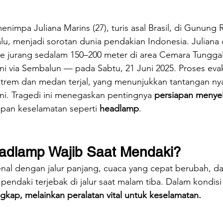
enimpa Juliana Marins (27), turis asal Brasil, di Gunung R
lu, menjadi sorotan dunia pendakian Indonesia. Juliana
ke jurang sedalam 150–200 meter di area Cemara Tunggal
ni via Sembalun — pada Sabtu, 21 Juni 2025. Proses eva
strem dan medan terjal, yang menunjukkan tantangan ny
ini. Tragedi ini menegaskan pentingnya 
persiapan menye
an keselamatan seperti 
headlamp
.
dlamp Wajib Saat Mendaki?
enal dengan jalur panjang, cuaca yang cepat berubah, 
 pendaki terjebak di jalur saat malam tiba. Dalam kondisi i
kap, melainkan peralatan vital untuk keselamatan.