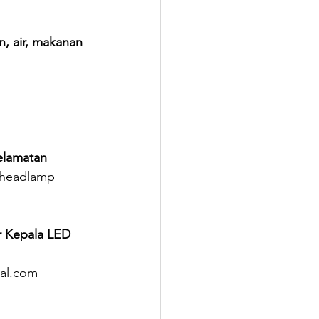
, air, makanan 
elamatan 
 headlamp 
r Kepala LED 
al.com