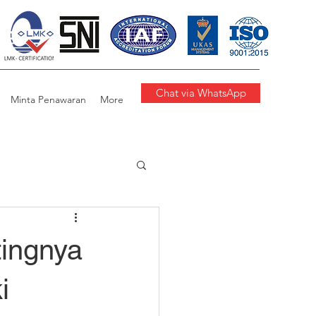
Chat via WhatsApp
Minta Penawaran
More
tingnya
i