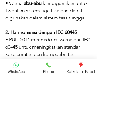
• Warna 
abu-abu
 kini digunakan untuk 
L3
 dalam sistem tiga fasa dan dapat 
digunakan dalam sistem fasa tunggal.
2. Harmonisasi dengan IEC 60445
• PUIL 2011 mengadopsi warna dari IEC 
60445 untuk meningkatkan standar 
keselamatan dan kompatibilitas 
dengan sistem internasional.
• Perubahan ini menggantikan standar 
WhatsApp
Phone
Kalkulator Kabel
lama yang masih menggunakan warna 
merah, kuning, dan hitam
 untuk fasa.
3. Tabel Perbandingan Internasional
• Penyajian perbandingan standar 
warna kabel listrik di berbagai negara 
untuk memperjelas perbedaan dan 
kesamaan dengan sistem di Indonesia.
Kesimpulan