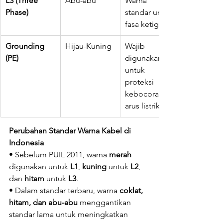
L3 (Three 
Abu-abu
Warna 
Phase)
standar untuk 
fasa ketiga.
Grounding 
Hijau-Kuning
Wajib 
(PE)
digunakan 
untuk 
proteksi 
kebocoran 
arus listrik.
Perubahan Standar Warna Kabel di 
Indonesia
• Sebelum PUIL 2011, warna 
merah
digunakan untuk 
L1
, 
kuning
 untuk 
L2
, 
dan 
hitam
 untuk 
L3
.
• Dalam standar terbaru, warna 
coklat, 
hitam, dan abu-abu
 menggantikan 
standar lama untuk meningkatkan 