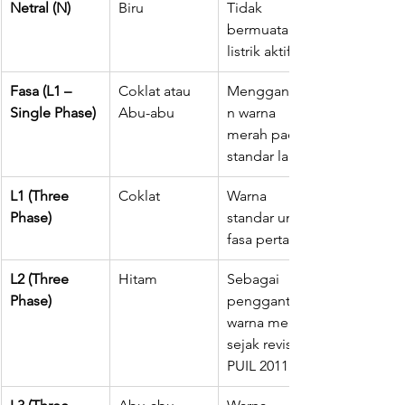
Netral (N)
Biru
Tidak 
bermuatan 
listrik aktif.
Fasa (L1 – 
Coklat atau 
Menggantika
Single Phase)
Abu-abu
n warna 
merah pada 
standar lama.
L1 (Three 
Coklat
Warna 
Phase)
standar untuk 
fasa pertama.
L2 (Three 
Hitam
Sebagai 
Phase)
pengganti 
warna merah 
sejak revisi 
PUIL 2011.