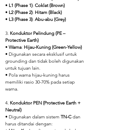
• 
L1 (Phase 1)
: 
Coklat (Brown)
• 
L2 (Phase 2)
: 
Hitam (Black)
• 
L3 (Phase 3)
: 
Abu-abu (Grey)
3. 
Konduktor Pelindung (PE – 
Protective Earth)
• 
Warna
: 
Hijau-Kuning (Green-Yellow)
• Digunakan secara eksklusif untuk 
grounding dan tidak boleh digunakan 
untuk tujuan lain.
• Pola warna hijau-kuning harus 
memiliki rasio 30-70% pada setiap 
warna.
4. 
Konduktor PEN (Protective Earth + 
Neutral)
• Digunakan dalam sistem 
TN-C
 dan 
harus ditandai dengan: