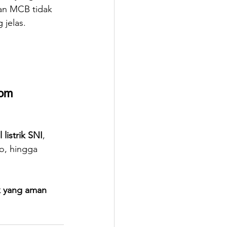
kan MCB tidak 
 jelas.
com
 listrik SNI
, 
o, hingga 
ik yang aman 