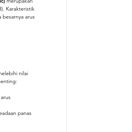
ic)
 merupakan 
 Karakteristik 
 besarnya arus 
ebihi nilai 
enting:
 arus 
eadaan panas 