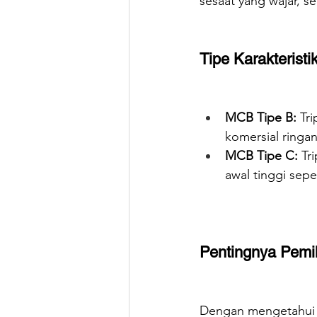
sesaat yang wajar, s
Tipe Karakteristi
MCB Tipe B:
 Tr
komersial ringan
MCB Tipe C:
 Tr
awal tinggi sepe
Pentingnya Pemi
Dengan mengetahui k