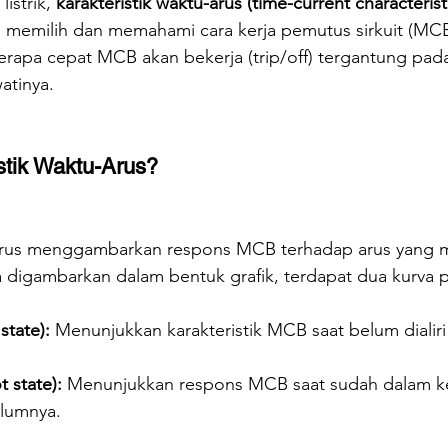
istrik, 
karakteristik waktu-arus (time-current characterist
memilih dan memahami cara kerja pemutus sirkuit (MCB).
rapa cepat MCB akan bekerja (trip/off) tergantung pada
atinya.
istik Waktu-Arus?
-arus menggambarkan respons MCB terhadap arus yang mel
 digambarkan dalam bentuk grafik, terdapat dua kurva p
state):
 Menunjukkan karakteristik MCB saat belum dialiri
 state):
 Menunjukkan respons MCB saat sudah dalam k
elumnya.