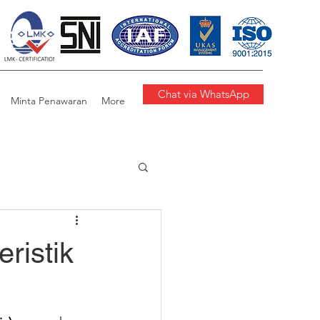
Chat via WhatsApp
Minta Penawaran
More
ristik