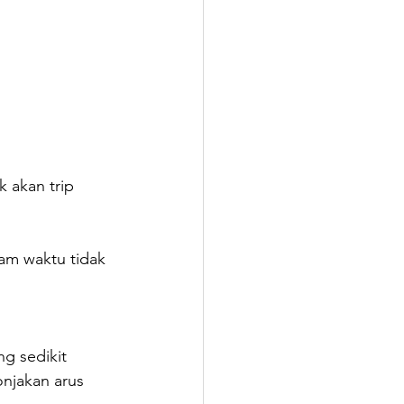
k akan trip 
lam waktu tidak 
ng sedikit 
onjakan arus 