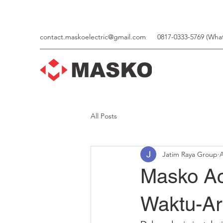
contact.maskoelectric@gmail.com
0817-0333-5769 (Wha
All Posts
Jatim Raya Group
A
Masko Ac
Waktu-A