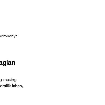
 semuanya 
gian 
g-masing 
milik lahan, 