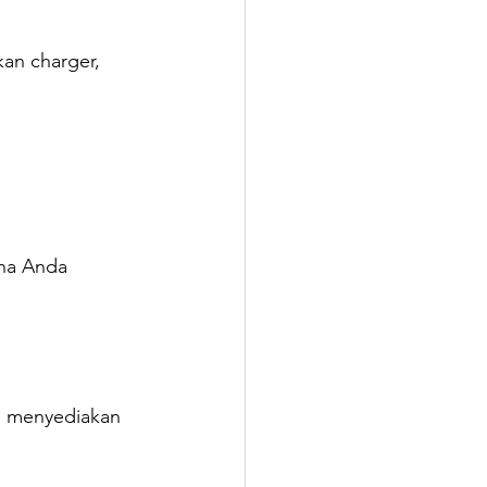
kan charger, 
ana Anda 
N menyediakan 