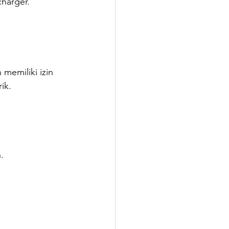
charger.
 memiliki izin 
ik.
.