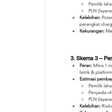
Pemilik lah
PLN (layanan
Kelebihan:
 Pote
perangkat charg
Kekurangan:
 Me
3. Skema 3 – Pem
Peran:
 Mitra 1 
listrik & platform
Estimasi pemba
Pemilik laha
Penyedia ch
PLN (layanan
Kelebihan:
 Risi