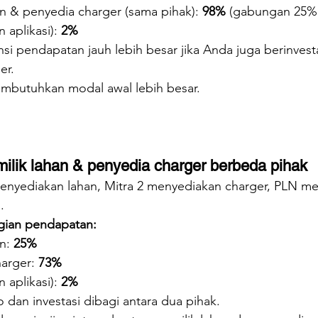
an & penyedia charger (sama pihak): 
98%
 (gabungan 25%
 aplikasi): 
2%
nsi pendapatan jauh lebih besar jika Anda juga berinvest
er.
mbutuhkan modal awal lebih besar.
ilik lahan & penyedia charger berbeda pihak
menyediakan lahan, Mitra 2 menyediakan charger, PLN m
.
gian pendapatan:
n: 
25%
arger: 
73%
 aplikasi): 
2%
ko dan investasi dibagi antara dua pihak.