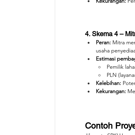
Kekurangan:
 Pe
4. Skema 4 – Mit
Peran:
 Mitra men
usaha penyediaan
Estimasi pemba
Pemilik lah
PLN (layanan
Kelebihan:
 Pote
Kekurangan:
 Me
Contoh Proy