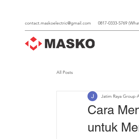
contact.maskoelectric@gmail.com
0817-0333-5769 (Wha
All Posts
Jatim Raya Group
A
Cara Men
untuk M