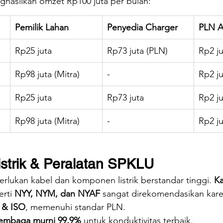
ghasilkan omzet Rp100 juta per bulan:
Pemilik Lahan
Penyedia Charger
PLN A
Rp25 juta
Rp73 juta (PLN)
Rp2 ju
Rp98 juta (Mitra)
-
Rp2 ju
Rp25 juta
Rp73 juta
Rp2 ju
Rp98 juta (Mitra)
-
Rp2 ju
strik & Peralatan SPKLU
rlukan kabel dan komponen listrik berstandar tinggi. 
Ka
erti 
NYY, NYM, dan NYAF
 sangat direkomendasikan kare
 & ISO
, memenuhi standar PLN.
embaga murni 99,9%
 untuk konduktivitas terbaik.