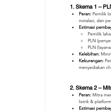
1. Skema 1 – PL
Peran:
 Pemilik 
instalasi, dan p
Estimasi pemba
Pemilik laha
PLN (penyed
PLN (layanan
Kelebihan:
 Mini
Kekurangan:
 Pe
menyediakan ch
2. Skema 2 – Mit
Peran:
 Mitra me
listrik & platform
Estimasi pemba