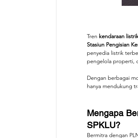
Tren 
kendaraan listri
Stasiun Pengisian K
penyedia listrik ter
pengelola properti,
Dengan berbagai mod
hanya mendukung tra
Mengapa Ber
SPKLU?
Bermitra dengan PL