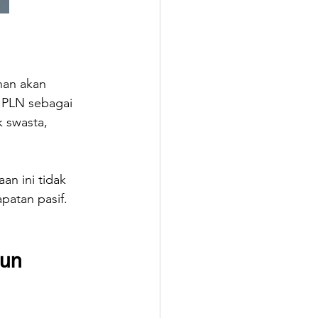
han akan 
s. PLN sebagai 
 swasta, 
n ini tidak 
patan pasif.
un 