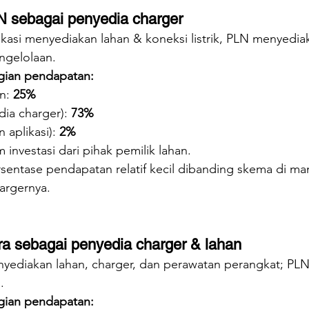
N sebagai penyedia charger
lokasi menyediakan lahan & koneksi listrik, PLN menyedia
engelolaan.
gian pendapatan:
n: 
25%
ia charger): 
73%
 aplikasi): 
2%
m investasi dari pihak pemilik lahan.
rsentase pendapatan relatif kecil dibanding skema di m
argernya.
ra sebagai penyedia charger & lahan
nyediakan lahan, charger, dan perawatan perangkat; PL
.
gian pendapatan: