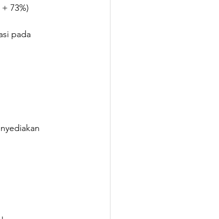
 + 73%)
asi pada 
enyediakan 