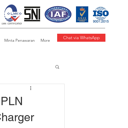
Chat via WhatsApp
Minta Penawaran
More
n PLN
harger