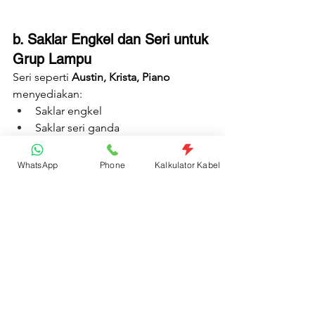
b. Saklar Engkel dan Seri untuk 
Grup Lampu
Seri seperti 
Austin, Krista, Piano
menyediakan:
Saklar engkel
Saklar seri ganda
Hingga triple/quadruple gang
WhatsApp
Phone
Kalkulator Kabel
yang memudahkan pengelompokan 
fungsi: lampu utama, bedside, strip 
LED dekoratif, exhaust fan, dan lain-lain 
dalam satu frame yang rapi.
c. Stop Kontak Masko
Stop kontak tanam dan outbow 