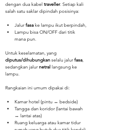
dengan dua kabel 
traveller
. Setiap kali 
salah satu saklar dipindah posisinya:
Jalur 
fasa
 ke lampu ikut berpindah,
Lampu bisa ON/OFF dari titik 
mana pun.
Untuk keselamatan, yang 
diputus/dihubungkan
 selalu jalur 
fasa
, 
sedangkan jalur 
netral
 langsung ke 
lampu.
Rangkaian ini umum dipakai di:
Kamar hotel (pintu ↔ bedside)
Tangga dan koridor (lantai bawah 
↔ lantai atas)
Ruang keluarga atau kamar tidur 
rumah yang butuh dua titik kendali