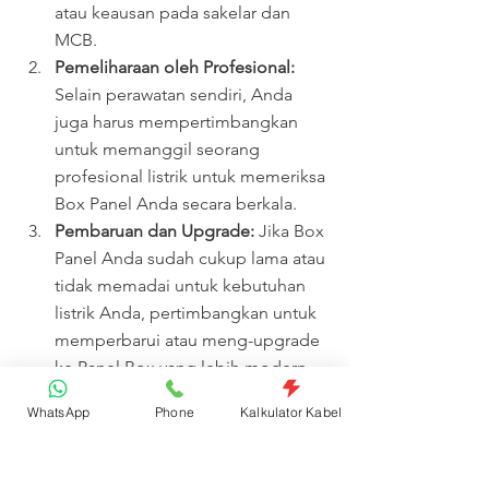
atau keausan pada sakelar dan 
MCB.
Pemeliharaan oleh Profesional:
Selain perawatan sendiri, Anda 
juga harus mempertimbangkan 
untuk memanggil seorang 
profesional listrik untuk memeriksa 
Box Panel Anda secara berkala.
Pembaruan dan Upgrade:
 Jika Box 
Panel Anda sudah cukup lama atau 
tidak memadai untuk kebutuhan 
listrik Anda, pertimbangkan untuk 
memperbarui atau meng-upgrade 
ke Panel Box yang lebih modern 
dan aman.
WhatsApp
Phone
Kalkulator Kabel
Dengan memahami peran Box Panel 
dalam sistem listrik rumah Anda dan 
melakukan perawatan yang tepat, Anda 