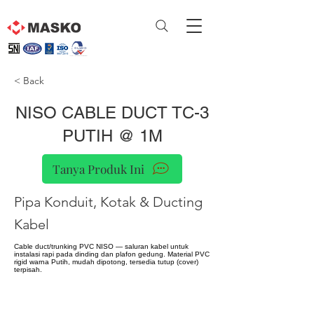
< Back
NISO CABLE DUCT TC-3
PUTIH @ 1M
Tanya Produk Ini
Pipa Konduit, Kotak & Ducting
Kabel
Cable duct/trunking PVC NISO — saluran kabel untuk
instalasi rapi pada dinding dan plafon gedung. Material PVC
rigid warna Putih, mudah dipotong, tersedia tutup (cover)
terpisah.