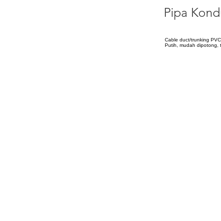
Pipa Kond
Cable duct/trunking PVC
Putih, mudah dipotong, t