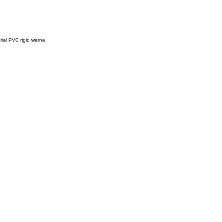
ial PVC rigid warna