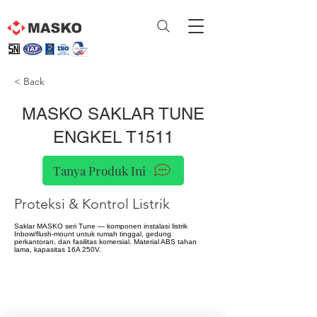
< Back
MASKO SAKLAR TUNE
ENGKEL T1511
Tanya Produk Ini
Proteksi & Kontrol Listrik
Saklar MASKO seri Tune — komponen instalasi listrik
Inbow/flush-mount untuk rumah tinggal, gedung
perkantoran, dan fasilitas komersial. Material ABS tahan
lama, kapasitas 16A 250V.