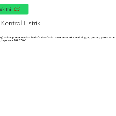
uk Ini
Kontrol Listrik
y) — komponen instalasi listrik Outbow/surface-mount untuk rumah tinggal, gedung perkantoran, d
, kapasitas 16A 250V.