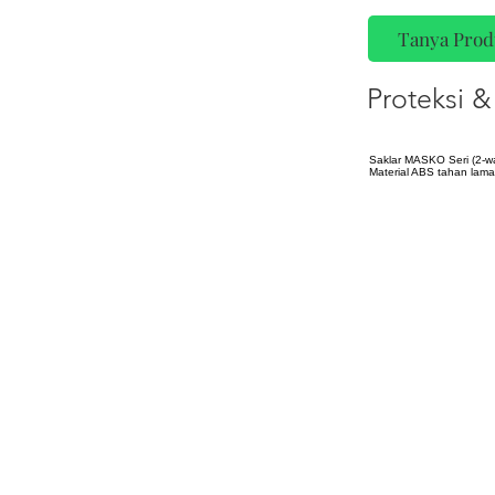
Tanya Prod
Proteksi & 
Saklar MASKO Seri (2-wa
Material ABS tahan lama