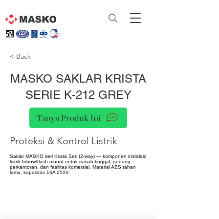
< Back
MASKO SAKLAR KRISTA
SERIE K-212 GREY
Tanya Produk Ini
Proteksi & Kontrol Listrik
Saklar MASKO seri Krista Seri (2-way) — komponen instalasi
listrik Inbow/flush-mount untuk rumah tinggal, gedung
perkantoran, dan fasilitas komersial. Material ABS tahan
lama, kapasitas 16A 250V.