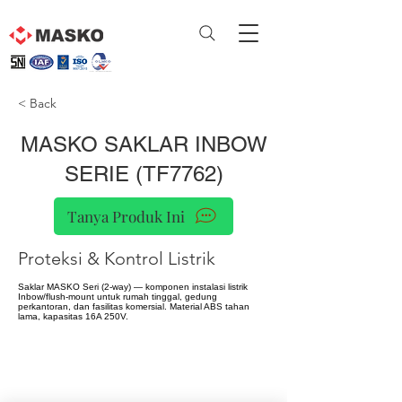
< Back
MASKO SAKLAR INBOW
SERIE (TF7762)
Tanya Produk Ini
Proteksi & Kontrol Listrik
Saklar MASKO Seri (2-way) — komponen instalasi listrik
Inbow/flush-mount untuk rumah tinggal, gedung
perkantoran, dan fasilitas komersial. Material ABS tahan
lama, kapasitas 16A 250V.