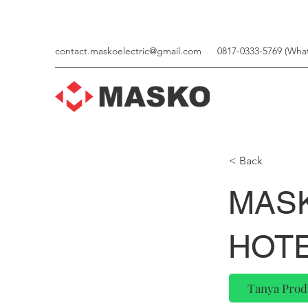
contact.maskoelectric@gmail.com
0817-0333-5769 (Wha
< Back
MASK
HOTE
Tanya Prod