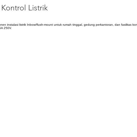
Kontrol Listrik
instalasi listrik Inbow/flush-mount untuk rumah tinggal, gedung perkantoran, dan fasilitas kom
6A 250V.