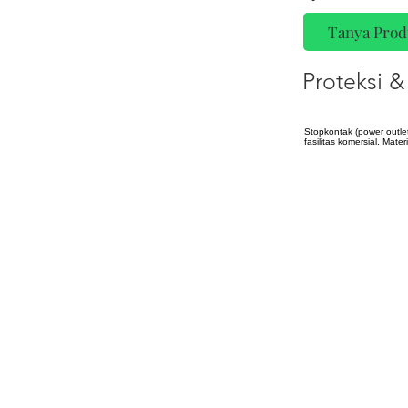
Tanya Prod
Proteksi & 
Stopkontak (power outle
fasilitas komersial. Mat