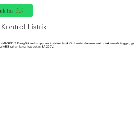
uk Ini
Kontrol Listrik
t) MASKO 2 Gang/2P — komponen instalasi listrik Outbow/surface-mount untuk rumah tinggal, 
erial ABS tahan lama, kapasitas 3A 250V.