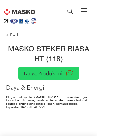
< Back
MASKO STEKER BIASA
HT (118)
Tanya Produk Ini
Daya & Energi
Plug industri (steker) MASKO 16A 2P+E — konektor daya
industri untuk mesin, peralatan berat, dan panel distribusi.
Housing engineering plastic kokoh, kontak berlapis,
kapasitas 16A 250–415V AC.