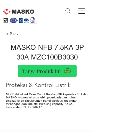
< Back
MASKO NFB 7,5KA 3P
30A MZC100B3030
Tanya Produk Ini
Proteksi & Kontrol Listrik
MCCB (Moulded Case Circuit Breaker) 3P kapasitas 30A dari
MASKO — proteksi arus lebih (overload) dan hubung
singkat (short circuit) untuk panel distribusi tegangan
menengah dan industri. Breaking capacity 7.5kA,
berstandar SNI IEC 60947.