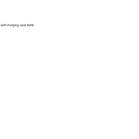
f-charging saat listrik