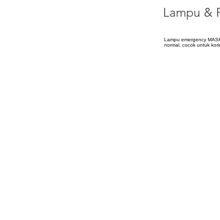
Lampu & 
Lampu emergency MASKO —
normal, cocok untuk kori