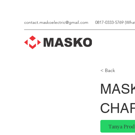
contact.maskoelectric@gmail.com
0817-0333-5769 (Wha
< Back
MAS
CHAR
Tanya Prod