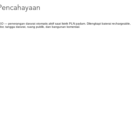
Pencahayaan
 penerangan darurat otomatis aktif saat listrik PLN padam. Dilengkapi baterai rechargeable, sel
dor, tangga darurat, ruang publik, dan bangunan komersial.