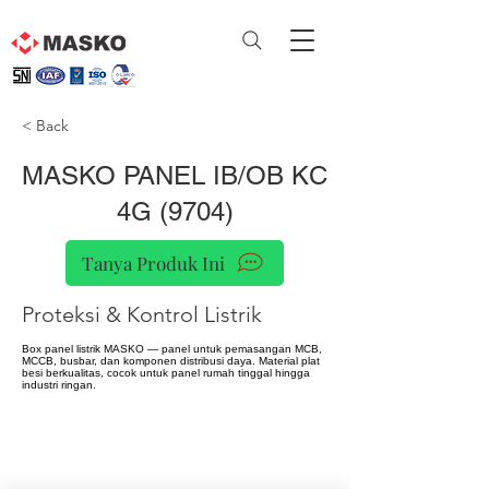
< Back
MASKO PANEL IB/OB KC
4G (9704)
Tanya Produk Ini
Proteksi & Kontrol Listrik
Box panel listrik MASKO — panel untuk pemasangan MCB,
MCCB, busbar, dan komponen distribusi daya. Material plat
besi berkualitas, cocok untuk panel rumah tinggal hingga
industri ringan.