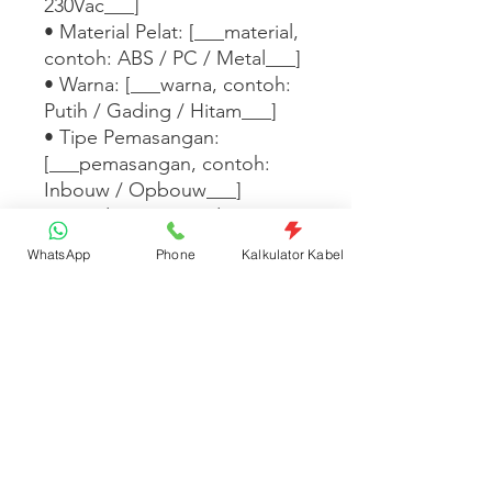
230Vac___]

• Material Pelat: [___material, 
contoh: ABS / PC / Metal___]

• Warna: [___warna, contoh: 
Putih / Gading / Hitam___]

• Tipe Pemasangan: 
[___pemasangan, contoh: 
Inbouw / Opbouw___]

• Standar: [___standar, 
contoh: SNI / IEC 60669___]

WhatsApp
Phone
Kalkulator Kabel
Tersedia dalam 
[___warna/tipe/seri 
lainnya___]. [___Tambahkan 
fitur desain, kompatibilitas 
dengan seri lain, atau 
informasi garansi di sini___]
Spesifikasi Produk