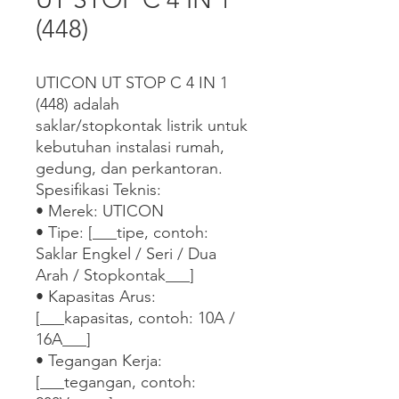
(448)
UTICON UT STOP C 4 IN 1 
(448) adalah 
saklar/stopkontak listrik untuk 
kebutuhan instalasi rumah, 
gedung, dan perkantoran.

Spesifikasi Teknis:

• Merek: UTICON

• Tipe: [___tipe, contoh: 
Saklar Engkel / Seri / Dua 
Arah / Stopkontak___]

• Kapasitas Arus: 
[___kapasitas, contoh: 10A / 
16A___]

• Tegangan Kerja: 
[___tegangan, contoh: 