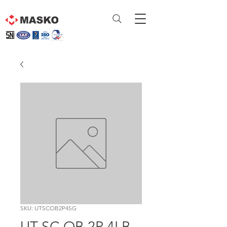
SKU: UTSCOB2P4SG
UT SC OB 2P 4LB