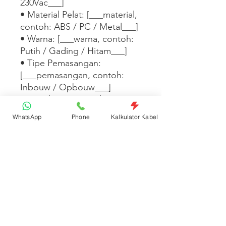
230Vac___]

• Material Pelat: [___material, 
contoh: ABS / PC / Metal___]

• Warna: [___warna, contoh: 
Putih / Gading / Hitam___]

• Tipe Pemasangan: 
[___pemasangan, contoh: 
Inbouw / Opbouw___]

• Standar: [___standar, 
contoh: SNI / IEC 60669___]

WhatsApp
Phone
Kalkulator Kabel
Tersedia dalam 
[___warna/tipe/seri 
lainnya___]. [___Tambahkan 
fitur desain, kompatibilitas 
dengan seri lain, atau 
informasi garansi di sini___]
Spesifikasi Produk