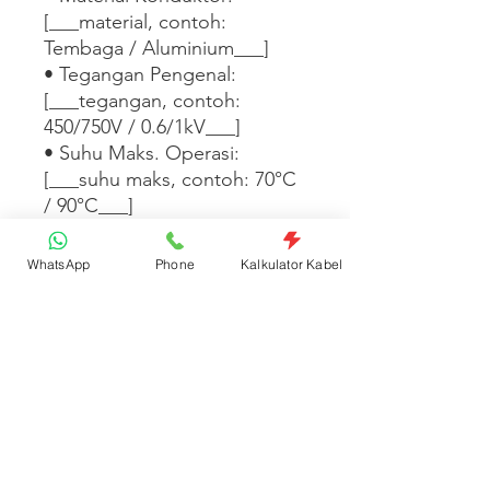
[___material, contoh: 
Tembaga / Aluminium___]

• Tegangan Pengenal: 
[___tegangan, contoh: 
450/750V / 0.6/1kV___]

• Suhu Maks. Operasi: 
[___suhu maks, contoh: 70°C 
/ 90°C___]

• Standar: [___standar, 
contoh: SNI IEC 60227 / SNI 
WhatsApp
Phone
Kalkulator Kabel
IEC 60502___]

• Satuan Jual: Roll   

[___Tambahkan informasi 
warna isolasi, ketersediaan 
panjang, atau aplikasi instalasi 
di sini___]
Spesifikasi Produk