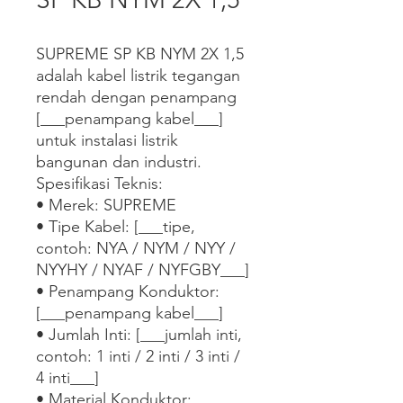
SUPREME SP KB NYM 2X 1,5 
adalah kabel listrik tegangan 
rendah dengan penampang 
[___penampang kabel___] 
untuk instalasi listrik 
bangunan dan industri.

Spesifikasi Teknis:

• Merek: SUPREME

• Tipe Kabel: [___tipe, 
contoh: NYA / NYM / NYY / 
NYYHY / NYAF / NYFGBY___]

• Penampang Konduktor: 
[___penampang kabel___]

• Jumlah Inti: [___jumlah inti, 
contoh: 1 inti / 2 inti / 3 inti / 
4 inti___]

• Material Konduktor: 