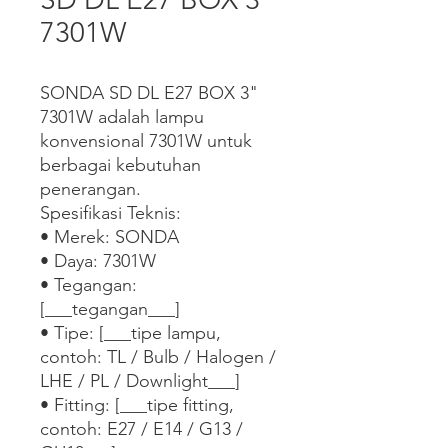
7301W
SONDA SD DL E27 BOX 3" 
7301W adalah lampu 
konvensional 7301W untuk 
berbagai kebutuhan 
penerangan.

Spesifikasi Teknis:

• Merek: SONDA

• Daya: 7301W

• Tegangan: 
[___tegangan___]

• Tipe: [___tipe lampu, 
contoh: TL / Bulb / Halogen / 
LHE / PL / Downlight___]

• Fitting: [___tipe fitting, 
contoh: E27 / E14 / G13 / 