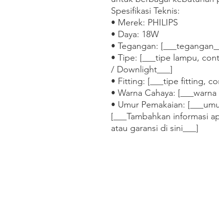
Spesifikasi Teknis:

• Merek: PHILIPS

• Daya: 18W

• Tegangan: [___tegangan__
• Tipe: [___tipe lampu, cont
/ Downlight___]

• Fitting: [___tipe fitting, 
• Warna Cahaya: [___warna 
• Umur Pemakaian: [___umur
[___Tambahkan informasi apl
atau garansi di sini___]