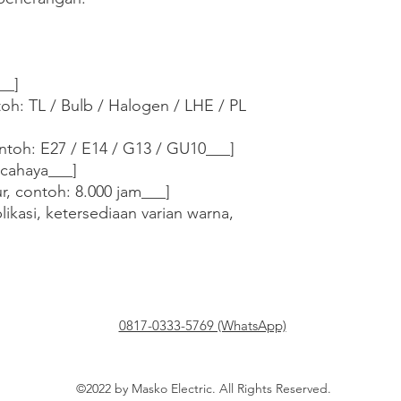
_]

oh: TL / Bulb / Halogen / LHE / PL 
contoh: E27 / E14 / G13 / GU10___]

cahaya___]

, contoh: 8.000 jam___]

ikasi, ketersediaan varian warna, 
0817-0333-5769 (WhatsApp)
©2022 by Masko Electric. All Rights Reserved.