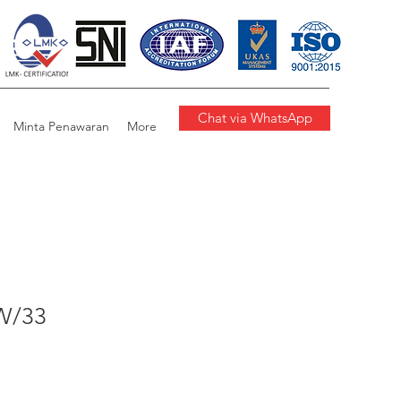
Chat via WhatsApp
Minta Penawaran
More
W/33