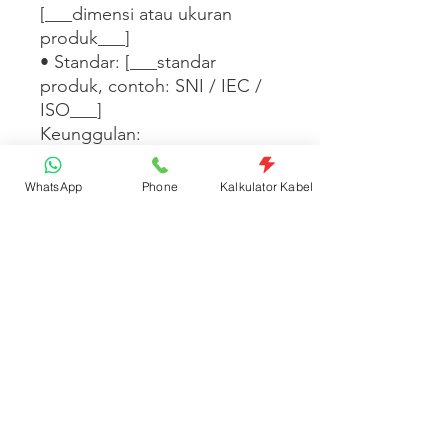
[___dimensi atau ukuran 
produk___]

• Standar: [___standar 
produk, contoh: SNI / IEC / 
ISO___]

Keunggulan:

• [___Keunggulan 1___]

• [___Keunggulan 2___]

WhatsApp
Phone
Kalkulator Kabel
• [___Keunggulan 3___]

[___Tambahkan informasi 
aplikasi, garansi, atau 
spesifikasi lengkap produk di 
sini___]
Spesifikasi Produk
Kode: PHES23WW | Satuan: Pcs
Kategori