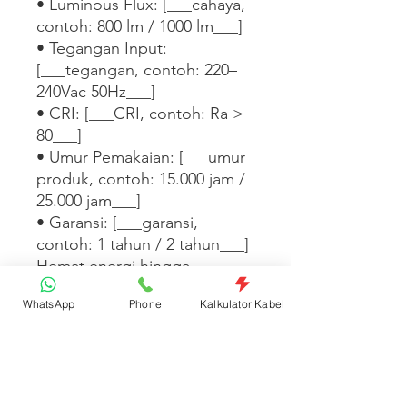
• Luminous Flux: [___cahaya, 
contoh: 800 lm / 1000 lm___]

• Tegangan Input: 
[___tegangan, contoh: 220–
240Vac 50Hz___]

• CRI: [___CRI, contoh: Ra > 
80___]

• Umur Pemakaian: [___umur 
produk, contoh: 15.000 jam / 
25.000 jam___]

• Garansi: [___garansi, 
contoh: 1 tahun / 2 tahun___]

Hemat energi hingga 
[___X%___] dibanding lampu 
WhatsApp
Phone
Kalkulator Kabel
konvensional setara. Cocok 
untuk [___ruangan, contoh: 
ruang tamu / kantor / toko / 
gudang___].

[___Tambahkan informasi 