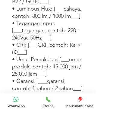
B22 / GU10___]

• Luminous Flux: [___cahaya, 
contoh: 800 lm / 1000 lm___]

• Tegangan Input: 
[___tegangan, contoh: 220–
240Vac 50Hz___]

• CRI: [___CRI, contoh: Ra > 
80___]

• Umur Pemakaian: [___umur 
produk, contoh: 15.000 jam / 
25.000 jam___]

• Garansi: [___garansi, 
contoh: 1 tahun / 2 tahun___]

Hemat energi hingga 
[___X%___] dibanding lampu 
WhatsApp
Phone
Kalkulator Kabel
konvensional setara. Cocok 
untuk [___ruangan, contoh: 
ruang tamu / kantor / toko / 
gudang___].
