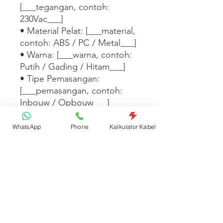
[___tegangan, contoh: 
230Vac___]

• Material Pelat: [___material, 
contoh: ABS / PC / Metal___]

• Warna: [___warna, contoh: 
Putih / Gading / Hitam___]

• Tipe Pemasangan: 
[___pemasangan, contoh: 
Inbouw / Opbouw___]

• Standar: [___standar, 
contoh: SNI / IEC 60669___]

WhatsApp
Phone
Kalkulator Kabel
Tersedia dalam 
[___warna/tipe/seri 
lainnya___]. [___Tambahkan 
fitur desain, kompatibilitas 
dengan seri lain, atau 
informasi garansi di sini___]