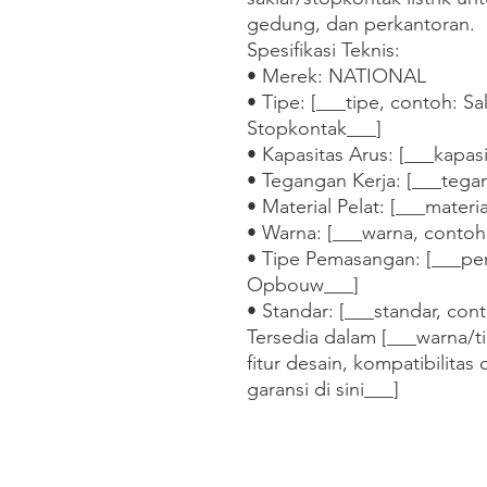
gedung, dan perkantoran.

Spesifikasi Teknis:

• Merek: NATIONAL

• Tipe: [___tipe, contoh: Sak
Stopkontak___]

• Kapasitas Arus: [___kapasi
• Tegangan Kerja: [___tega
• Material Pelat: [___materi
• Warna: [___warna, contoh:
• Tipe Pemasangan: [___pe
Opbouw___]

• Standar: [___standar, cont
Tersedia dalam [___warna/ti
fitur desain, kompatibilitas 
garansi di sini___]