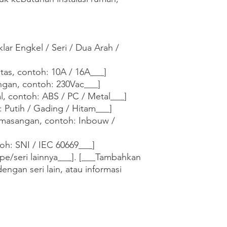
lar Engkel / Seri / Dua Arah / 
tas, contoh: 10A / 16A___]

ngan, contoh: 230Vac___]

al, contoh: ABS / PC / Metal___]

 Putih / Gading / Hitam___]

masangan, contoh: Inbouw / 
oh: SNI / IEC 60669___]

pe/seri lainnya___]. [___Tambahkan 
dengan seri lain, atau informasi 