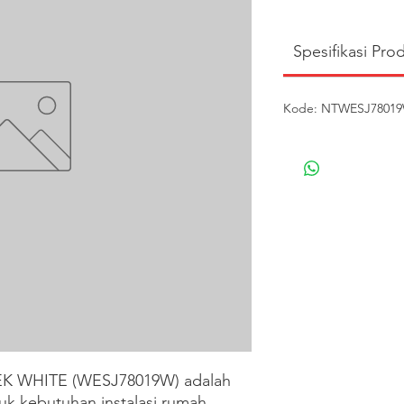
Spesifikasi Pro
Kode: NTWESJ78019W
 WHITE (WESJ78019W) adalah 
tuk kebutuhan instalasi rumah, 