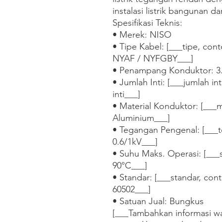
instalasi listrik bangunan dan
Spesifikasi Teknis:

• Merek: NISO

• Tipe Kabel: [___tipe, co
NYAF / NYFGBY___]

• Penampang Konduktor: 3
• Jumlah Inti: [___jumlah inti, 
inti___]

• Material Konduktor: [___m
Aluminium___]

• Tegangan Pengenal: [___t
0.6/1kV___]

• Suhu Maks. Operasi: [___
90°C___]

• Standar: [___standar, con
60502___]

• Satuan Jual: Bungkus

[___Tambahkan informasi war