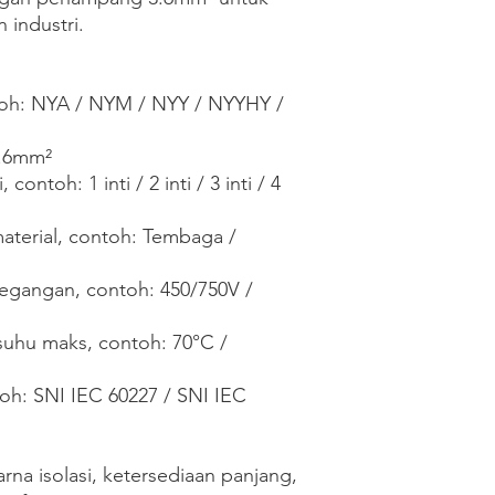
 industri.

ntoh: NYA / NYM / NYY / NYYHY / 
.6mm²

contoh: 1 inti / 2 inti / 3 inti / 4 
aterial, contoh: Tembaga / 
egangan, contoh: 450/750V / 
suhu maks, contoh: 70°C / 
toh: SNI IEC 60227 / SNI IEC 
na isolasi, ketersediaan panjang, 