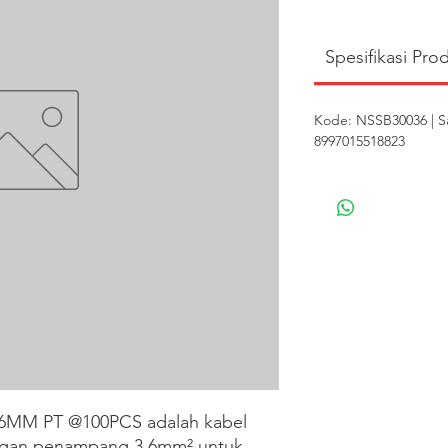
Spesifikasi Pro
Kode: NSSB30036 | S
8997015518823
MM PT @100PCS adalah kabel 
engan penampang 3.6mm² untuk 