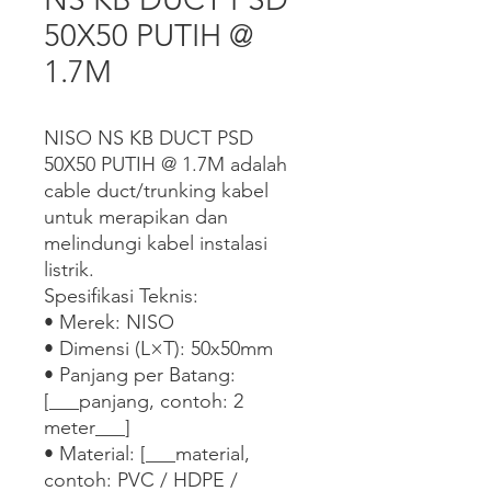
50X50 PUTIH @
1.7M
NISO NS KB DUCT PSD 
50X50 PUTIH @ 1.7M adalah 
cable duct/trunking kabel 
untuk merapikan dan 
melindungi kabel instalasi 
listrik.

Spesifikasi Teknis:

• Merek: NISO

• Dimensi (L×T): 50x50mm

• Panjang per Batang: 
[___panjang, contoh: 2 
meter___]

• Material: [___material, 
contoh: PVC / HDPE / 