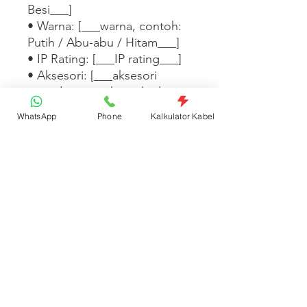
Besi___]

• Warna: [___warna, contoh: 
Putih / Abu-abu / Hitam___]

• IP Rating: [___IP rating___]

• Aksesori: [___aksesori 
tersedia, contoh: sudut luar, 
sudut dalam, T-connector, 
WhatsApp
Phone
Kalkulator Kabel
tutup___]

[___Tambahkan informasi 
pemasangan, kapasitas kabel, 
atau aksesori yang tersedia di 
sini___]
Spesifikasi Produk
Kode: NSDKPS050050P | Satuan:
Kategori
Batang | Barcode: 8997015517154