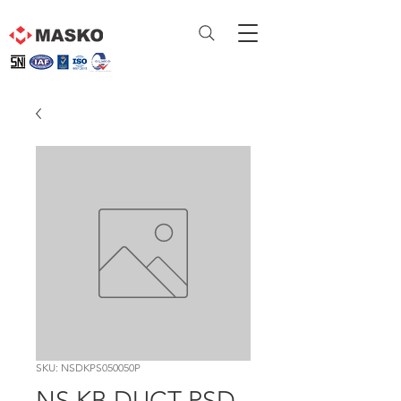
SKU: NSDKPS050050P
NS KB DUCT PSD