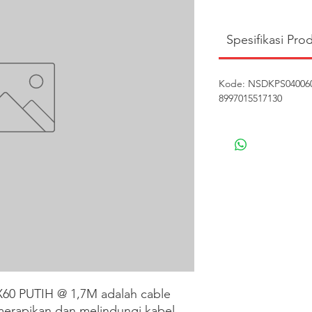
Spesifikasi Pro
Kode: NSDKPS040060P
8997015517130
0 PUTIH @ 1,7M adalah cable 
merapikan dan melindungi kabel 