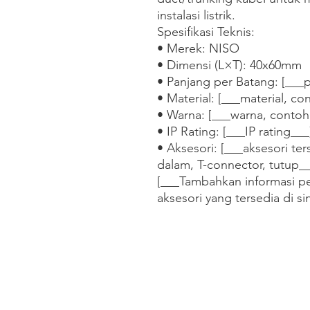
instalasi listrik.

Spesifikasi Teknis:

• Merek: NISO

• Dimensi (L×T): 40x60mm

• Panjang per Batang: [___p
• Material: [___material, co
• Warna: [___warna, contoh:
• IP Rating: [___IP rating___]
• Aksesori: [___aksesori ter
dalam, T-connector, tutup__
[___Tambahkan informasi pe
aksesori yang tersedia di si