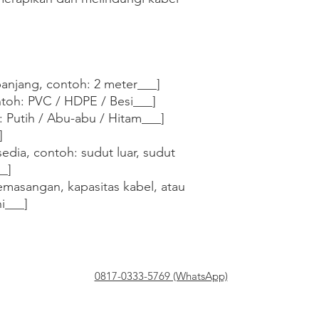
anjang, contoh: 2 meter___]

ntoh: PVC / HDPE / Besi___]

 Putih / Abu-abu / Hitam___]



sedia, contoh: sudut luar, sudut 
_]

masangan, kapasitas kabel, atau 
ni___]
0817-0333-5769 (WhatsApp)