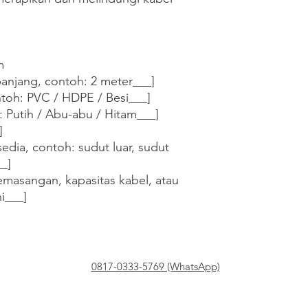


anjang, contoh: 2 meter___]

ntoh: PVC / HDPE / Besi___]

 Putih / Abu-abu / Hitam___]



sedia, contoh: sudut luar, sudut 
_]

masangan, kapasitas kabel, atau 
ni___]
0817-0333-5769 (WhatsApp)