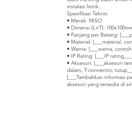
instalasi listrik.

Spesifikasi Teknis:

• Merek: NISO

• Dimensi (L×T): 100x100mm
• Panjang per Batang: [___p
• Material: [___material, co
• Warna: [___warna, contoh:
• IP Rating: [___IP rating___]
• Aksesori: [___aksesori ter
dalam, T-connector, tutup__
[___Tambahkan informasi pe
aksesori yang tersedia di si