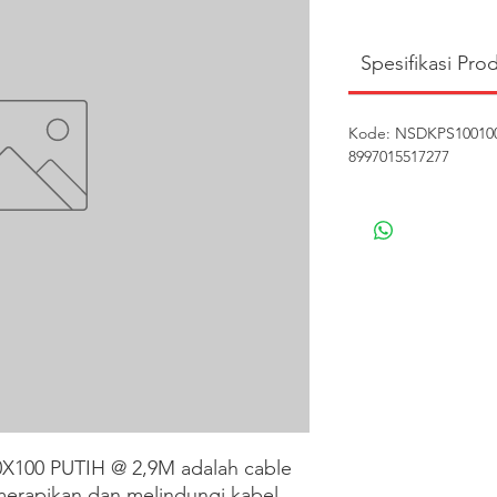
Spesifikasi Pro
Kode: NSDKPS1001002
8997015517277
100 PUTIH @ 2,9M adalah cable 
merapikan dan melindungi kabel 