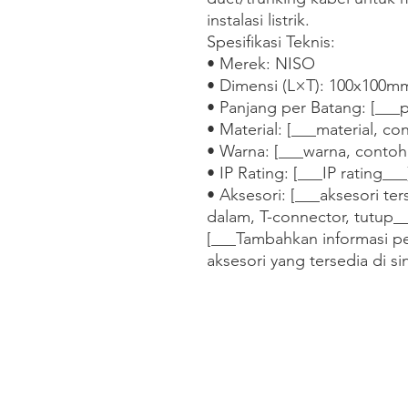
instalasi listrik.

Spesifikasi Teknis:

• Merek: NISO

• Dimensi (L×T): 100x100mm
• Panjang per Batang: [___p
• Material: [___material, co
• Warna: [___warna, contoh:
• IP Rating: [___IP rating___]
• Aksesori: [___aksesori ter
dalam, T-connector, tutup__
[___Tambahkan informasi pe
aksesori yang tersedia di si