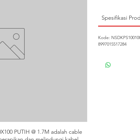
Spesifikasi Pro
Kode: NSDKPS100100P
8997015517284
100 PUTIH @ 1.7M adalah cable 
merapikan dan melindungi kabel 