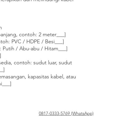


anjang, contoh: 2 meter___]

ntoh: PVC / HDPE / Besi___]

 Putih / Abu-abu / Hitam___]



sedia, contoh: sudut luar, sudut 
_]

masangan, kapasitas kabel, atau 
ni___]
0817-0333-5769 (WhatsApp)