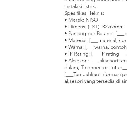
instalasi listrik.

Spesifikasi Teknis:

• Merek: NISO

• Dimensi (L×T): 32x65mm

• Panjang per Batang: [___p
• Material: [___material, co
• Warna: [___warna, contoh:
• IP Rating: [___IP rating___]
• Aksesori: [___aksesori ter
dalam, T-connector, tutup__
[___Tambahkan informasi pe
aksesori yang tersedia di si