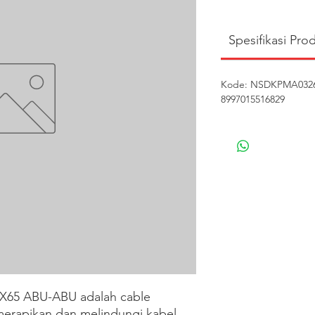
Spesifikasi Pro
Kode: NSDKPMA03265 
8997015516829
65 ABU-ABU adalah cable 
merapikan dan melindungi kabel 