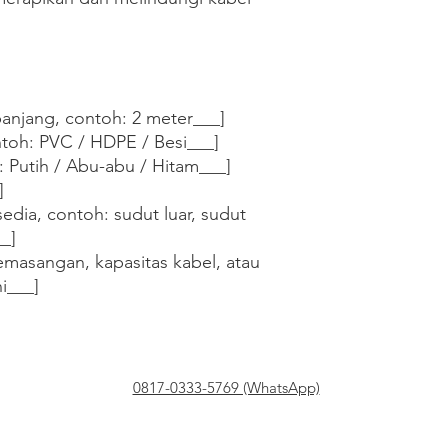
anjang, contoh: 2 meter___]

ntoh: PVC / HDPE / Besi___]

 Putih / Abu-abu / Hitam___]



sedia, contoh: sudut luar, sudut 
_]

masangan, kapasitas kabel, atau 
ni___]
0817-0333-5769 (WhatsApp)