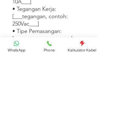
10A___]

• Tegangan Kerja: 
[___tegangan, contoh: 
250Vac___]

• Tipe Pemasangan: 
[___pemasangan, contoh: 
Plafon / Gantung / 
WhatsApp
Phone
Kalkulator Kabel
Dinding___]

[___Tambahkan informasi 
dimensi, warna, atau 
kompatibilitas lampu di 
sini___]
Spesifikasi Produk
Kode: NSFT127H | Satuan: Pcs
Kategori
Lampu & Pencahayaan;Kap, Fitting &