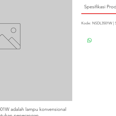
Spesifikasi Pro
Kode: NSDL3501W | S
1W adalah lampu konvensional 
tuhan penerangan.
