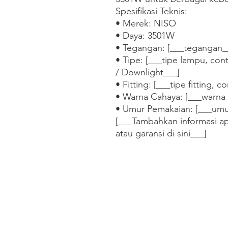
Spesifikasi Teknis:

• Merek: NISO

• Daya: 3501W

• Tegangan: [___tegangan__
• Tipe: [___tipe lampu, cont
/ Downlight___]

• Fitting: [___tipe fitting, 
• Warna Cahaya: [___warna 
• Umur Pemakaian: [___umur
[___Tambahkan informasi apl
atau garansi di sini___]