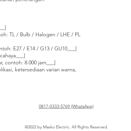
_]

oh: TL / Bulb / Halogen / LHE / PL 
contoh: E27 / E14 / G13 / GU10___]

cahaya___]

, contoh: 8.000 jam___]

ikasi, ketersediaan varian warna, 
0817-0333-5769 (WhatsApp)
©2022 by Masko Electric. All Rights Reserved.