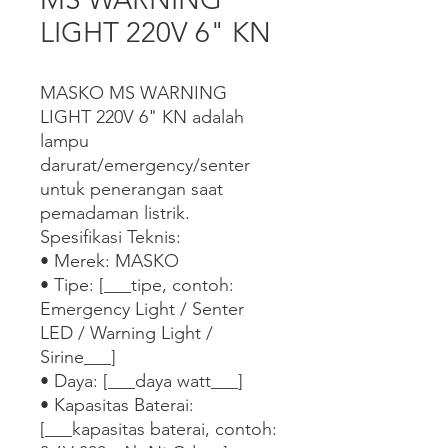
LIGHT 220V 6" KN
MASKO MS WARNING 
LIGHT 220V 6" KN adalah 
lampu 
darurat/emergency/senter 
untuk penerangan saat 
pemadaman listrik.

Spesifikasi Teknis:

• Merek: MASKO

• Tipe: [___tipe, contoh: 
Emergency Light / Senter 
LED / Warning Light / 
Sirine___]

• Daya: [___daya watt___]

• Kapasitas Baterai: 
[___kapasitas baterai, contoh: 