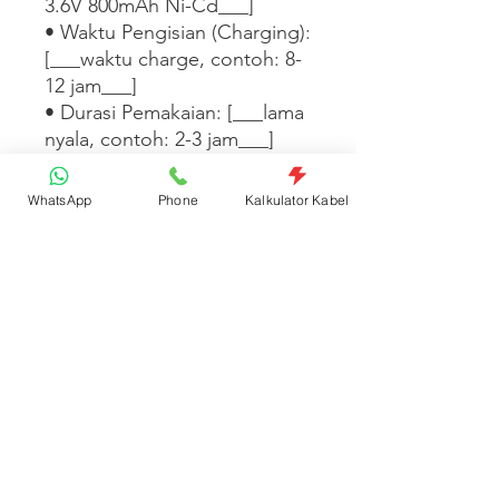
3.6V 800mAh Ni-Cd___]

• Waktu Pengisian (Charging): 
[___waktu charge, contoh: 8-
12 jam___]

• Durasi Pemakaian: [___lama 
nyala, contoh: 2-3 jam___]

• Tegangan Input: 
[___tegangan input, contoh: 
WhatsApp
Phone
Kalkulator Kabel
220-240Vac___]

[___Tambahkan informasi fitur 
tambahan seperti sensor 
gerak, sirine, atau tipe 
pemasangan di sini___]
Spesifikasi Produk
Kode: MSLPWN26K | Satuan: Pcs |
Kategori
Barcode: 8997015511350