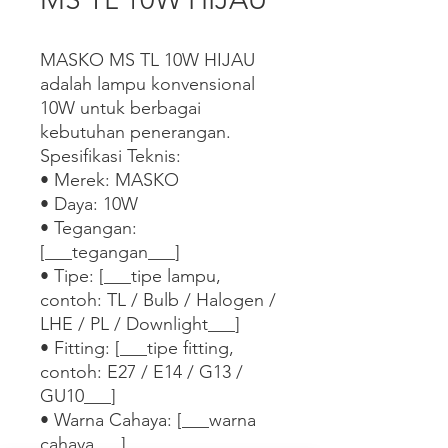
MASKO MS TL 10W HIJAU 
adalah lampu konvensional 
10W untuk berbagai 
kebutuhan penerangan.

Spesifikasi Teknis:

• Merek: MASKO

• Daya: 10W

• Tegangan: 
[___tegangan___]

• Tipe: [___tipe lampu, 
contoh: TL / Bulb / Halogen / 
LHE / PL / Downlight___]

• Fitting: [___tipe fitting, 
contoh: E27 / E14 / G13 / 
GU10___]

• Warna Cahaya: [___warna 
cahaya___]
