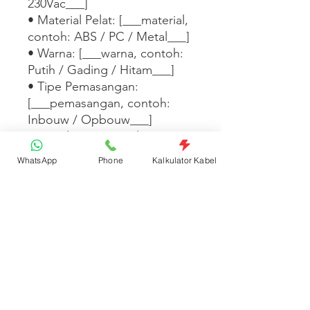
230Vac___]

• Material Pelat: [___material, 
contoh: ABS / PC / Metal___]

• Warna: [___warna, contoh: 
Putih / Gading / Hitam___]

• Tipe Pemasangan: 
[___pemasangan, contoh: 
Inbouw / Opbouw___]

• Standar: [___standar, 
contoh: SNI / IEC 60669___]

WhatsApp
Phone
Kalkulator Kabel
Tersedia dalam 
[___warna/tipe/seri 
lainnya___]. [___Tambahkan 
fitur desain, kompatibilitas 
dengan seri lain, atau 
informasi garansi di sini___]
Spesifikasi Produk