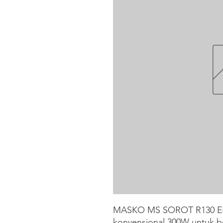
MASKO MS SOROT R130 E40
konvensional 300W untuk b