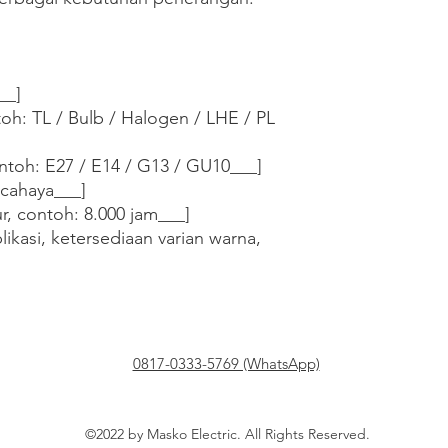
_]

oh: TL / Bulb / Halogen / LHE / PL 
contoh: E27 / E14 / G13 / GU10___]

cahaya___]

, contoh: 8.000 jam___]

ikasi, ketersediaan varian warna, 
0817-0333-5769 (WhatsApp)
©2022 by Masko Electric. All Rights Reserved.