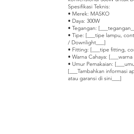
Spesifikasi Teknis:

• Merek: MASKO

• Daya: 300W

• Tegangan: [___tegangan__
• Tipe: [___tipe lampu, cont
/ Downlight___]

• Fitting: [___tipe fitting, 
• Warna Cahaya: [___warna 
• Umur Pemakaian: [___umur
[___Tambahkan informasi apl
atau garansi di sini___]