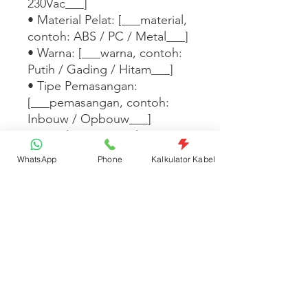
230Vac___]

• Material Pelat: [___material, 
contoh: ABS / PC / Metal___]

• Warna: [___warna, contoh: 
Putih / Gading / Hitam___]

• Tipe Pemasangan: 
[___pemasangan, contoh: 
Inbouw / Opbouw___]

• Standar: [___standar, 
contoh: SNI / IEC 60669___]

WhatsApp
Phone
Kalkulator Kabel
Tersedia dalam 
[___warna/tipe/seri 
lainnya___]. [___Tambahkan 
fitur desain, kompatibilitas 
dengan seri lain, atau 
informasi garansi di sini___]
Spesifikasi Produk