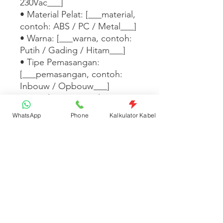
230Vac___]

• Material Pelat: [___material, 
contoh: ABS / PC / Metal___]

• Warna: [___warna, contoh: 
Putih / Gading / Hitam___]

• Tipe Pemasangan: 
[___pemasangan, contoh: 
Inbouw / Opbouw___]

• Standar: [___standar, 
contoh: SNI / IEC 60669___]

WhatsApp
Phone
Kalkulator Kabel
Tersedia dalam 
[___warna/tipe/seri 
lainnya___]. [___Tambahkan 
fitur desain, kompatibilitas 
dengan seri lain, atau 
informasi garansi di sini___]
Spesifikasi Produk