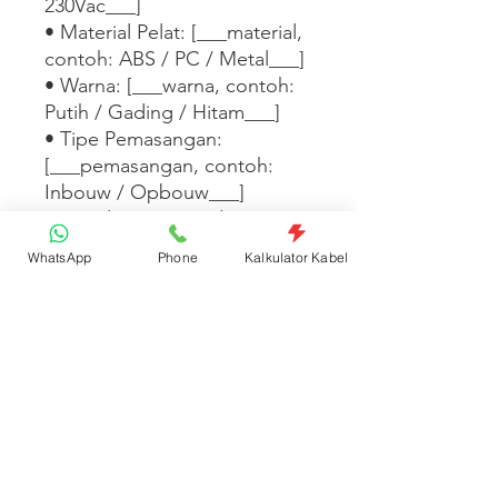
230Vac___]

• Material Pelat: [___material, 
contoh: ABS / PC / Metal___]

• Warna: [___warna, contoh: 
Putih / Gading / Hitam___]

• Tipe Pemasangan: 
[___pemasangan, contoh: 
Inbouw / Opbouw___]

• Standar: [___standar, 
contoh: SNI / IEC 60669___]

WhatsApp
Phone
Kalkulator Kabel
Tersedia dalam 
[___warna/tipe/seri 
lainnya___]. [___Tambahkan 
fitur desain, kompatibilitas 
dengan seri lain, atau 
informasi garansi di sini___]
Spesifikasi Produk