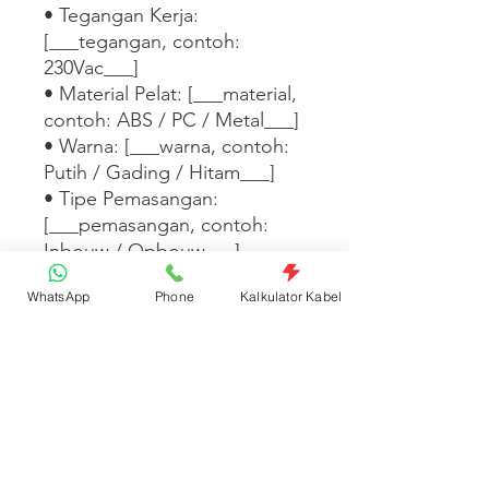
• Tegangan Kerja: 
[___tegangan, contoh: 
230Vac___]

• Material Pelat: [___material, 
contoh: ABS / PC / Metal___]

• Warna: [___warna, contoh: 
Putih / Gading / Hitam___]

• Tipe Pemasangan: 
[___pemasangan, contoh: 
Inbouw / Opbouw___]

• Standar: [___standar, 
WhatsApp
Phone
Kalkulator Kabel
contoh: SNI / IEC 60669___]

Tersedia dalam 
[___warna/tipe/seri 
lainnya___]. [___Tambahkan 
fitur desain, kompatibilitas 
dengan seri lain, atau 
informasi garansi di sini___]