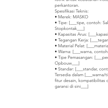
perkantoran.

Spesifikasi Teknis:

• Merek: MASKO

• Tipe: [___tipe, contoh: Sak
Stopkontak___]

• Kapasitas Arus: [___kapasi
• Tegangan Kerja: [___tega
• Material Pelat: [___materi
• Warna: [___warna, contoh:
• Tipe Pemasangan: [___pe
Opbouw___]

• Standar: [___standar, cont
Tersedia dalam [___warna/ti
fitur desain, kompatibilitas 
garansi di sini___]