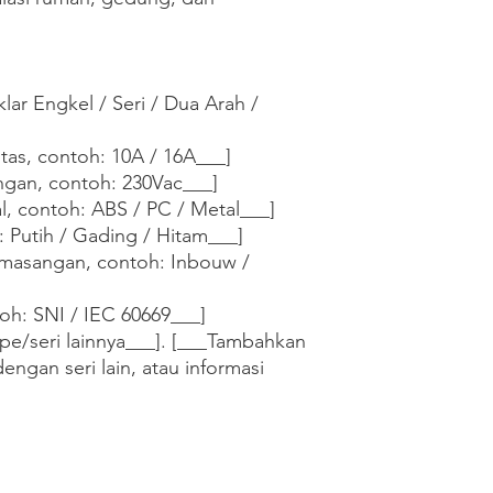
lar Engkel / Seri / Dua Arah / 
tas, contoh: 10A / 16A___]

ngan, contoh: 230Vac___]

al, contoh: ABS / PC / Metal___]

 Putih / Gading / Hitam___]

masangan, contoh: Inbouw / 
oh: SNI / IEC 60669___]

pe/seri lainnya___]. [___Tambahkan 
dengan seri lain, atau informasi 