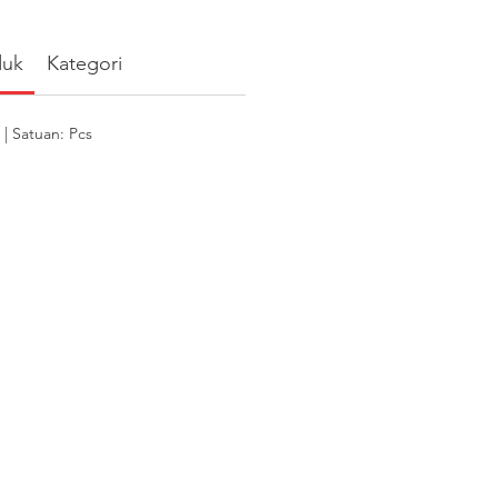
duk
Kategori
 Satuan: Pcs