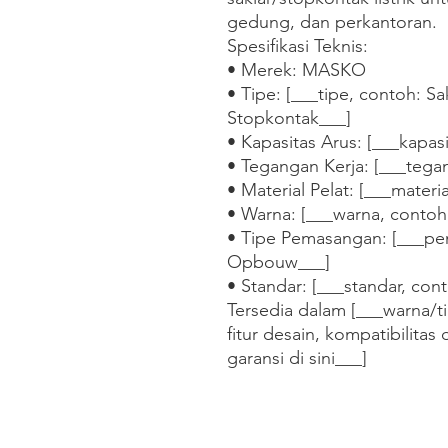
gedung, dan perkantoran.

Spesifikasi Teknis:

• Merek: MASKO

• Tipe: [___tipe, contoh: Sak
Stopkontak___]

• Kapasitas Arus: [___kapasi
• Tegangan Kerja: [___tega
• Material Pelat: [___materi
• Warna: [___warna, contoh:
• Tipe Pemasangan: [___pe
Opbouw___]

• Standar: [___standar, cont
Tersedia dalam [___warna/ti
fitur desain, kompatibilitas 
garansi di sini___]