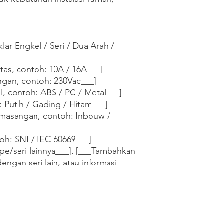
lar Engkel / Seri / Dua Arah / 
tas, contoh: 10A / 16A___]

ngan, contoh: 230Vac___]

al, contoh: ABS / PC / Metal___]

 Putih / Gading / Hitam___]

masangan, contoh: Inbouw / 
oh: SNI / IEC 60669___]

pe/seri lainnya___]. [___Tambahkan 
dengan seri lain, atau informasi 