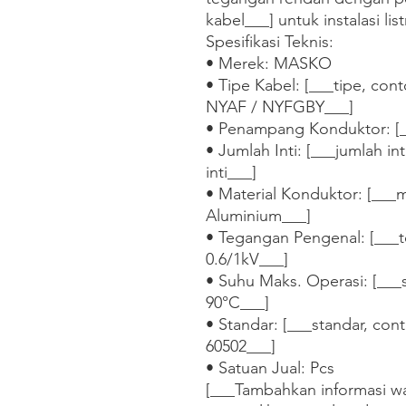
kabel___] untuk instalasi lis
Spesifikasi Teknis:

• Merek: MASKO

• Tipe Kabel: [___tipe, co
NYAF / NYFGBY___]

• Penampang Konduktor: [
• Jumlah Inti: [___jumlah inti, 
inti___]

• Material Konduktor: [___m
Aluminium___]

• Tegangan Pengenal: [___t
0.6/1kV___]

• Suhu Maks. Operasi: [___
90°C___]

• Standar: [___standar, con
60502___]

• Satuan Jual: Pcs    

[___Tambahkan informasi war