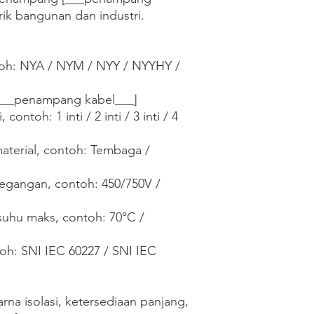
trik bangunan dan industri.

ntoh: NYA / NYM / NYY / NYYHY / 
___penampang kabel___]

contoh: 1 inti / 2 inti / 3 inti / 4 
aterial, contoh: Tembaga / 
egangan, contoh: 450/750V / 
suhu maks, contoh: 70°C / 
toh: SNI IEC 60227 / SNI IEC 
na isolasi, ketersediaan panjang, 