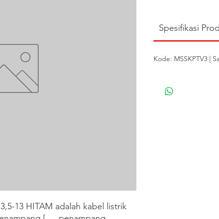
Spesifikasi Pro
Kode: MSSKPTV3 | Sa
-13 HITAM adalah kabel listrik 
penampang [___penampang 